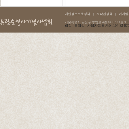
개인정보보호정책
|
저작권정책
|
이메일
서울특별시 용산구 후암로 4길 64 B 101호 TEL :
회장 : 유덕상 사업자등록번호 :104-82-07596 