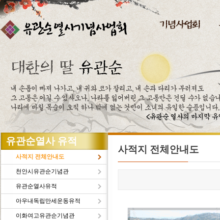
주메뉴바로가기
본문바로가기
유관순열사 유적
사적지 전체안내도
사적지 전체안내도
천안시유관순기념관
유관순열사유적
아우내독립만세운동유적
이화여고유관순기념관