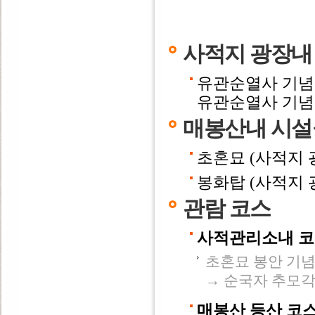
사적지 광장내
유관순열사 기념관
유관순열사 기
매봉산내 시설
초혼묘 (사적지 광
봉화탑 (사적지 광
관람 코스
사적관리소내 
초혼묘 봉안 기념
→ 순국자 추모각
매봉산 등산 코