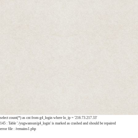
select count(*) as cnt from g4_login where lo_ip = '216.73.217.33'
145 : Table './yugwansun/g4_login' is marked as crashed and should be repaired
error file : /remains1.php