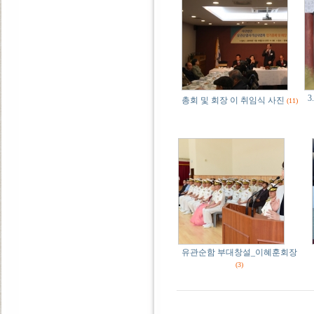
3
총회 및 회장 이 취임식 사진
(11)
유관순함 부대창설_이혜훈회장
(3)