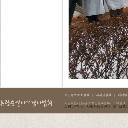
개인정보보호정책
|
저작권정책
|
이메일
서울특별시 용산구 후암로 4길 64 B 101호 TEL :
회장 : 유덕상 사업자등록번호 :104-82-07596 