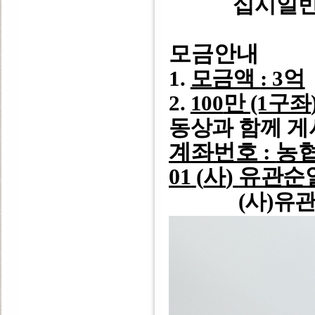
십시일반
모금안내
1.
모금액
: 3
억
2.
100
만 (1구좌
동상과 함께 
계좌번호
:
농
01
(
사
)
유관순
(
사
)
유관