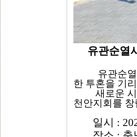
유관순열
유관순열사의
한 투혼을 기
새로운 시작
천안지회를 창
일시 : 202
장소 : 충남