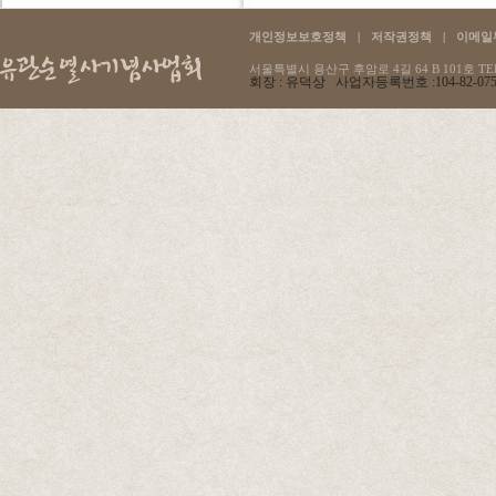
개인정보보호정책
|
저작권정책
|
이메일
서울특별시 용산구 후암로 4길 64 B 101호 TEL :
회장 : 유덕상 사업자등록번호 :104-82-07596 