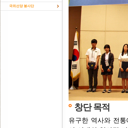
국위선양 봉사단
창단 목적
유구한 역사와 전통