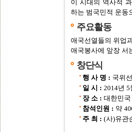
이 시대의 역사적 
하는 범국민적 운동으
주요활동
애국선열들의 위업과
애국봉사에 앞장 서
창단식
행 사 명 :
국위선
일 시 :
2014년 5
장 소 :
대한민국
참석인원 :
약 4
주 최 :
(사)유관