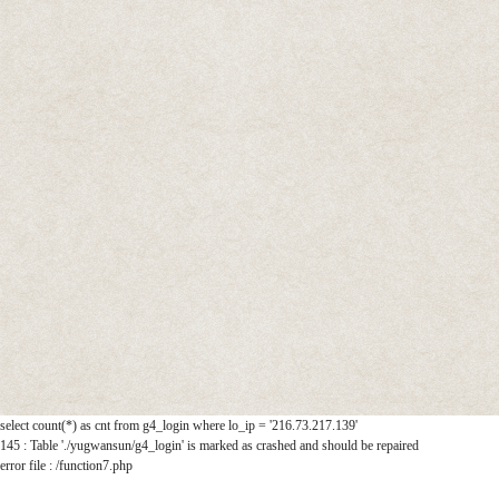
select count(*) as cnt from g4_login where lo_ip = '216.73.217.139'
145 : Table './yugwansun/g4_login' is marked as crashed and should be repaired
error file : /function7.php