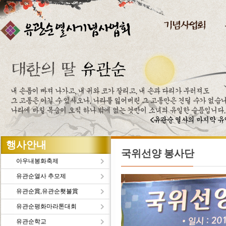
주메뉴바로가기
본문바로가기
행사안내
국위선양 봉사단
아우내봉화축제
유관순열사 추모제
유관순賞,유관순횃불賞
유관순평화마라톤대회
유관순학교