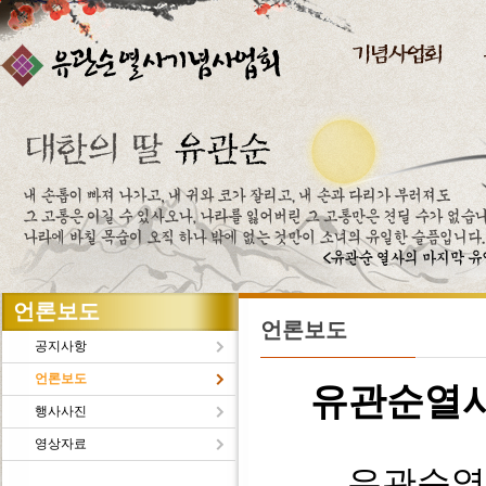
주메뉴바로가기
본문바로가기
언론보도
언론보도
공지사항
언론보도
유관순열
행사사진
영상자료
유관순열사의