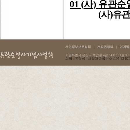
01
(
사
)
유관순
(
사
)
유관
개인정보보호정책
|
저작권정책
|
이메일
서울특별시 용산구 후암로 4길 64 B 101호 TEL :
회장 : 유덕상 사업자등록번호 :104-82-07596 