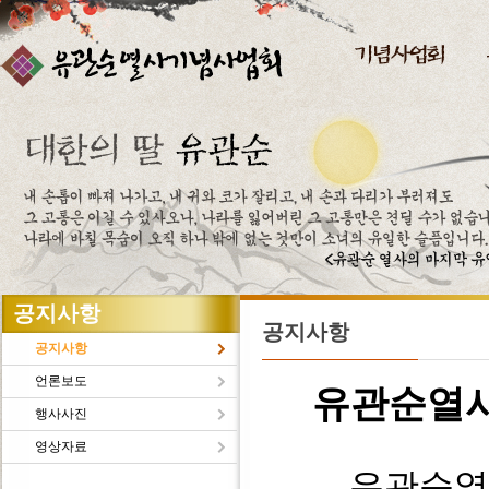
주메뉴바로가기
본문바로가기
공지사항
공지사항
공지사항
언론보도
유관순열
행사사진
영상자료
유관순열사의